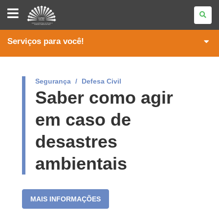
CENTRO
UNIVERSITÁRIO
DE
ESTUDOS
E
Serviços para você!
PESQUISAS
SOBRE
DESASTRES
Segurança
Defesa Civil
Saber como agir
em caso de
desastres
ambientais
MAIS INFORMAÇÕES